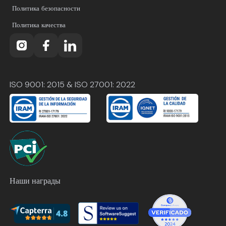
Политика безопасности
Политика качества
ISO 9001: 2015 & ISO 27001: 2022
Наши награды