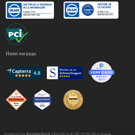
Наши награды
Powered by
BuilderDuck
[ Rently Soft ]
©
2026
|
Все права