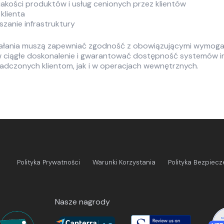
jakości produktów i usług cenionych przez klientów
 klienta
zanie infrastruktury
łania muszą zapewniać zgodność z obowiązującymi wymogam
 ciągłe doskonalenie i gwarantować dostępność systemów 
adczonych klientom, jak i w operacjach wewnętrznych.
Polityka Prywatności
Warunki Korzystania
Polityka Bezpiec
Nasze nagrody