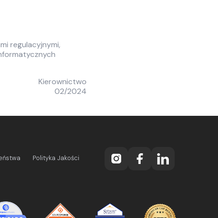
i regulacyjnymi,
informatycznych
Kierownictwo
02/2024
zeństwa
Polityka Jakości