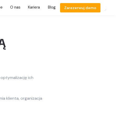
je
O nas
Kariera
Blog
Zarezerwuj demo
Ą
optymalizację ich
a klienta, organizacja