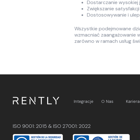
Dostarczanie wysokiej 
Zwiększanie satysfakcji
Dostosowywanie i uleps
Wszystkie podejmowane dzia
wzmacniać zaangażowanie w
zarówno w ramach usług świ
Integracje
O Nas
Kariera
ISO 9001: 2015 & ISO 27001: 2022