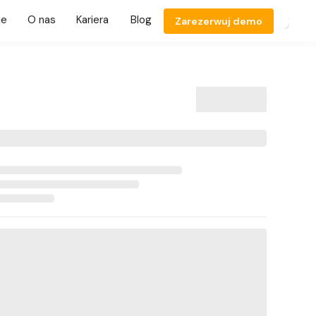
je
O nas
Kariera
Blog
Zarezerwuj demo