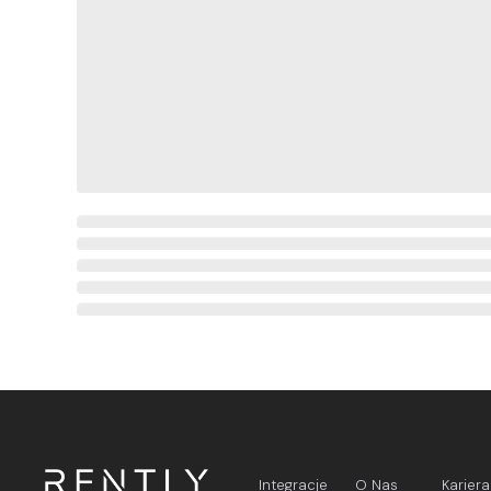
Integracje
O Nas
Kariera