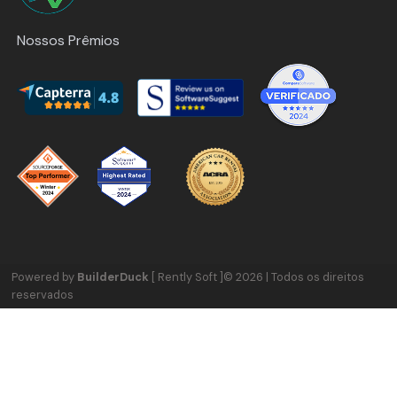
Nossos Prêmios
Powered by
BuilderDuck
[ Rently Soft ]
©
2026
|
Todos os direitos
reservados