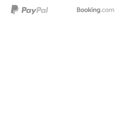
Leve seu negócio para o próximo
nível.
Nosso sistema de gestão de aluguéis foi projetado
para lidar perfeitamente com todos os aspectos da
sua operação de locação. Aprimore sua plataforma
com complementos opcionais criados para acelerar o
crescimento do seu negócio e elevar sua gestão
interna a um novo patamar.