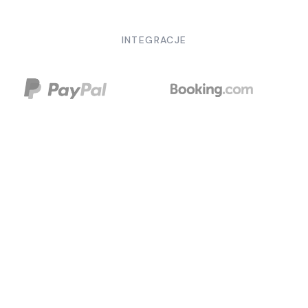
INTEGRACJE
Przenieś swój biznes na wyższy
poziom
Nasz system zarządzania wynajmem został
zaprojektowany tak, aby płynnie obsługiwać każdy
aspekt Twojej działalności. Ulepsz swoją platformę o
opcjonalne dodatki, które przyspieszą rozwój Twojej
firmy i przeniosą Twoje wewnętrzne zarządzanie na
wyższy poziom.