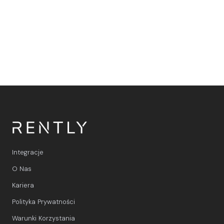
obsługę klienta i rezerwacje dzięki sztucznej inteligencji
w pełni zintegrowanej z WhatsApp i Rently.
Integracje
O Nas
Kariera
Polityka Prywatności
Warunki Korzystania