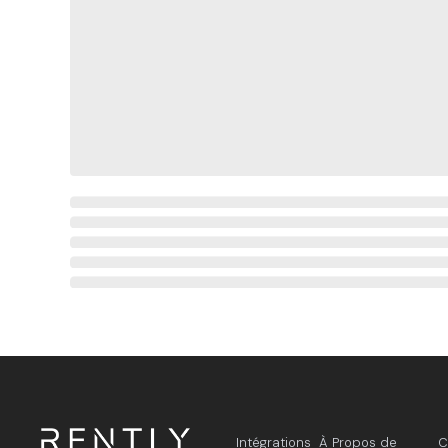
Intégrations
À Propos de
C