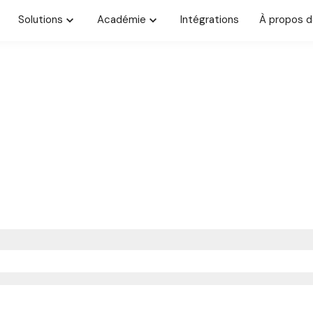
Solutions
Académie
Intégrations
À propos d
BLOG
res actualités et derniers ajou
notre système