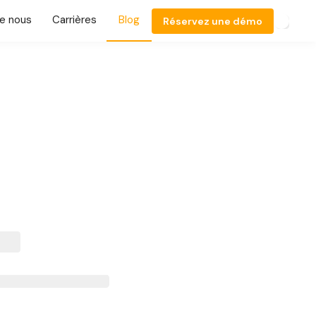
e nous
Carrières
Blog
Réservez une démo
ts à