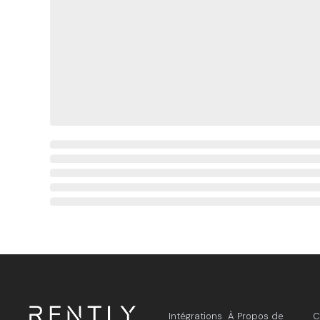
Intégrations
À Propos de
C