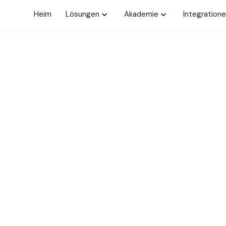
Heim
Lösungen
Akademie
Integration
eitsumfragen
ie ehrliches Feedback zum
in umsetzbare Erkenntnisse