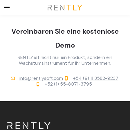
Vereinbaren Sie eine kostenlose
Demo
RENTLY ist nicht nur ein Produkt, sondern ein
Wachstumsinstrument für Ihr Unternehmen.
info@rentlysoft.com
+54 (9) 11 3582-9237
mail_outline
phone_iphone
+52 (1) 55-8071-3795
phone_iphone