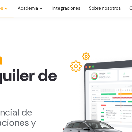
es
Academia
Integraciones
Sobre nosotros
C
a
uiler de
ncial de
aciones y